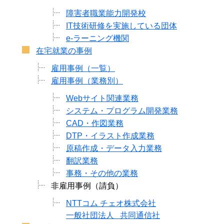
障害者職業能力開発校
IT技術研修を実施している団体
e-ラーニング機関
在宅就業の事例
雇用事例（一覧）
雇用事例（業務別）
Webサイト関連業務
システム・プログラム開発業務
CAD・作図業務
DTP・イラスト作成業務
原稿作成・データ入力業務
翻訳業務
事務・その他の業務
非雇用事例（請負）
NTTコム チェオ株式会社
一般社団法人 共同通信社