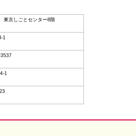
0-3 東京しごとセンター8階
-1
3537
-1
23