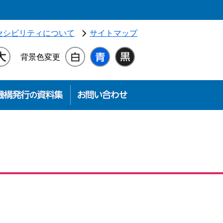
独立行政法人 高齢・障害・求職者雇用支援機構（別ウィンドウ
セシビリティについて
サイトマップ
背景色変更
機関
就業の事例
機構発行の資料集
お問い合わせ